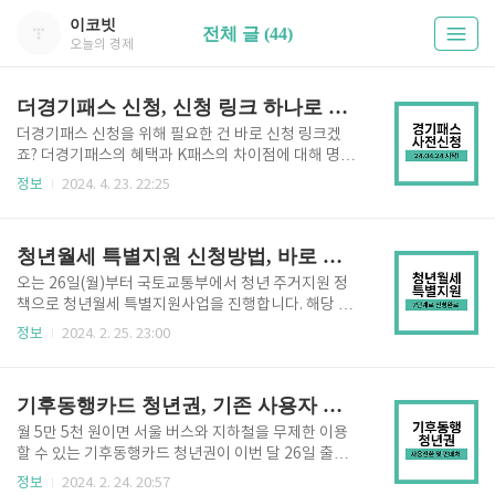
이코빗
전체 글 (44)
오늘의 경제
더경기패스 신청, 신청 링크 하나로 해결하세요.
더경기패스 신청을 위해 필요한 건 바로 신청 링크겠
죠? 더경기패스의 혜택과 K패스의 차이점에 대해 명확
히 알고 있으신 분이라면 확인 없이 바로 더경기패스 신
정보
2024. 4. 23. 22:25
청 사이트에서 신청하시면 됩니다. 본 글 하단으로 스크
롤을 내리시면 신청 링크를 확인하실 수 있습니다. [목
차여기] 1. 더경기패스 사전신청 방법 사전신청 기간 : 2
청년월세 특별지원 신청방법, 바로 진행하고 1년 월세 지원받으세요.
024년 4월 24일~2024년 4월 30일 사전신청방법 : 11
개 금융기관 중 원하는 곳에서 신용·체크, 선불교통카
오는 26일(월)부터 국토교통부에서 청년 주거지원 정
드 발급 진행 발급 조건 : 경기도민 카드 수령 후 : K-패
책으로 청년월세 특별지원사업을 진행합니다. 해당 사
스 홈페이지 또는 앱에서 회원가입 후 카드 이용 (※ 도
업은 이미 2022년에 한 번 진행되어 총 9.7만 명에게 월
정보
2024. 2. 25. 23:00
내 거주사실을 확인하면 별도 절차 없이 자동 연계) 더
세를 지원하고 있습니다. 예산도 104억에서 794억 원
경기패스 신청 - 신규 카드 발급 카드사 확인하기 신한
으로 증액되어 더 많은 청년들을 지원할 수 있게 되었습
카드 하나카드 기업카드 BC카드 삼성카드 현대카드 ..
니다. 최근 주거 부담이 커진 만큼 지원 대상에 해당하
기후동행카드 청년권, 기존 사용자 전환 방법 및 판매처 확인
는지 자가진단도 해보고 신청 진행하시길 바랍니다. [목
차여기] 청년월세 특별지원 신청기간 청년월세 특별지
월 5만 5천 원이면 서울 버스와 지하철을 무제한 이용
원사업 신청은 1년 동안 진행됩니다. 주거비 부담 완화
할 수 있는 기후동행카드 청년권이 이번 달 26일 출시
를 위해 월 최대 20만 원씩 12개월 분의 월세를 지원하
됩니다. 20~30대 구매 비율이 절반에 달하는 청년층의
정보
2024. 2. 24. 20:57
게 될 예정입니다. 신청기간 : 2024.02.26 - 09시 ~ 202