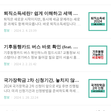
교통비 부담이 한층 더 덜어지게 될 것 같은데요. 만 19
5.02.25 - 24시까지 신청주체 : 본인 신청 (*방문 신청
~34세 청년을 대상으로 약 12% 할인된 가격으로 버
시에는 대리인 가능) 지급기간 : ..
스, 지하철, 심지어는 따릉이와 한강리버버스까지 무제
퇴직소득세란? 쉽게 이해하고 세액 계산하는 방법
한 이용할 수 있는 기회입니다! 이 포스팅에서는 기존
사용자의 경우 어떻게 전환할 수 있고, 환급진행은 어떻
퇴직은 새로운 시작이지만, 동시에 세금 문제라는 새로
게 될지 자세히 알아보도록 하겠습니다. [목차여기] 기
운 과제도 함께 떠오릅니다. 바로 퇴직소득세입니다. 퇴
후동행카드 청년권 대상 및 이용 범위 기후동행카드 청
직금과 연금 수령 시 발생하는 이 세금은 계산 방식과
정보
2024. 2. 4. 23:39
년권의 경우, 기존 기후동행카드와 이용범위는 동일합
다양한 공제 항목으로 복잡함이 있습니다. 이 글에서는
니다. 혜택 대상은 만 19세부터 34세까지로, 약 5만 원
퇴직소득세에 대한 모든 것을 쉽고 명확하게 이해할 수
대 저렴한 가격으로 서울권역 대중교통을 무제한 이용
있도록 개념 설명과 연금 수령 시 발생하는 세금 계산
기후동행카드 버스 바로 확인 (feat. 서울시 홈페이지)
할 수 있습니..
방식부터 절세 방법까지, 퇴직 후에도 세금 문제를 해결
할 수 있도록 핵심 정보 전달 시작하겠습니다. 퇴직 후
기후동행카드 버스 확인하느라 힘드시죠? 교통정보 시
에도 따라오는 세금 제대로 알고 계신가요? 1. 퇴직소득
스템이나 경기버스 정보 들어갈 필요 없이 서울시 홈페
세란 퇴직소득세는 퇴직금, 일시금, 퇴직연금 등 퇴직할
이지에서 간편하게 확인하실 수 있는 방법이 있어서 새
정보
2024. 2. 2. 21:42
때 받는 소득에 대한 세금입니다. 퇴직 후 어떤 형태로
롭게 글을 작성하게 되었습니다. 모쪼록 기후동행카드
받느냐에 따라 세금 비율이 달라지므로 퇴직 전에 충분
이용하시는 분들이 버스 타는데 도움 되셨으면 합니다.
히 이해하고 대비하는 것이 중요합니다. 퇴직금 수령
기후동행카드 버스 바로 검색 아래 서울시 홈페이지로
국가장학금 2차 신청기간, 놓치지 않게 '이것' 설정하세요.
시, 이 퇴직소..
들어가시면 서비스 검색을 쉽게 진행할 수 있습니다. 서
울시에서 직접 교통수단인지 확인할 수 있도록 검색 서
2024 국가장학금 2차 신청이 앞으로 4일 후면 진행됩
비스를 만들어서 내놓았네요. 다만, 버스 노선 현황에
니다. 미리 신청기간과 신청방법을 준비하도록 하세요.
대해서는 기준이 변동될 수 있다고 하니 정말 찾기 힘드
국가장학금 1차 신청기간을 놓치신 분들을 위해 바로
정보
2024. 1. 28. 22:24
실 경우는 이전 포스팅에서 설명드린 3가지 검색 방법
시작하도록 하겠습니다. 이번에는 놓치지 않도록 필수
중 1가지를 이용하시는 게 좋을 것 같습니다. 기후동행
로 설정해야 하는 방법도 알려드리겠습니다. 국가장학
카드 버스, 지하철 PC 확인 PC 버전 링크 누르시기 전
금이란? 대학생의 등록금 부담 완화를 위해 일정 기준