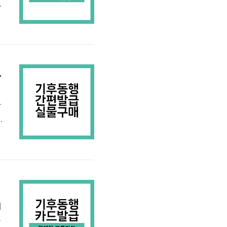
법
바
에
점 실물카드)
면
아
용
이
년
지
시
중