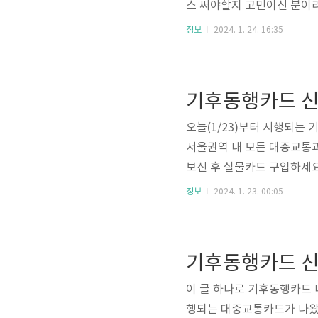
스 써야할지 고민이신 분이라
더경기패스 신청, 신청 링크
정보
2024. 1. 24. 16:35
크겠죠? 더경기패스의 혜택과
로 더경기패스 신청 사이트에서 
시행 예정인 더 경기패스 
이용 시, 카드 종류에 따라 청
오늘(1/23)부터 시행되는 
서울권역 내 모든 대중교통과
보신 후 실물카드 구입하세요
금액 얼마할지 정하셨나요? 
정보
2024. 1. 23. 00:05
범위 사용기간 62,000원권 
기후동행카드 시범사업 ● 판매시
1월 27일 토요일 ~ 6월 3
기후동행카드 신
하철..
이 글 하나로 기후동행카드 내
행되는 대중교통카드가 나왔습