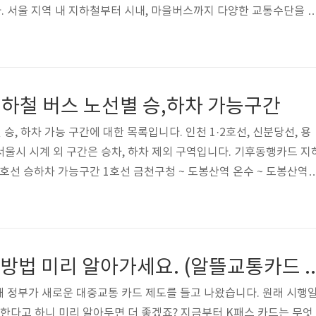
 서울 지역 내 지하철부터 시내, 마을버스까지 다양한 교통수단을 
갖고 있습니다. 오늘은 기후동행카드 신청, 구매, 충전, 이용에 대한 
니다. 1. 기후동행카드 구매 방법 및 충전 기후동행카드 구매 방법
간단한 충전 방식을 안내드리겠습니다. 충전 금액별 사용기간 및 만료
서 확인 가능합니다. 기후동행카드 모바일 카드 발급 및 충전 기후동
하철 버스 노선별 승,하차 가능구간
일 카드로 이용하는 ..
, 하차 가능 구간에 대한 목록입니다. 인천 1·2호선, 신분당선, 용
 서울시 시계 외 구간은 승차, 하차 제외 구역입니다. 기후동행카드 지
호선 승하차 가능구간 1호선 금천구청 ~ 도봉산역 온수 ~ 도봉산역 
 오금역 4호선 남태령 ~ 당고개역 5호선 방화 ~ 강일역/마천역 6호선
역 8호선 전 구간 9호선 전 구간 신분당선 - 우이신설선 전 구간 신림
양원역 수색 ~ 서울역 수인분당선 청량리 ~ 복정역 (모란역) 경춘선 
포공항 ~ 서울역 김포골드 - 진접선 - 서해선 김포공항역 기후동행카
K패스 카드 발급방법 미리 알아가세요. (알뜰교
 정부가 새로운 대중교통 카드 제도를 들고 나왔습니다. 원래 시행
한다고 하니 미리 알아두면 더 좋겠죠? 지금부터 K패스 카드는 무엇