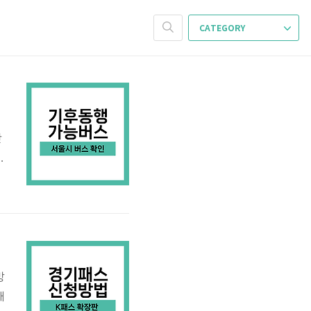
CATEGORY
단
업
페
요
인
방
패