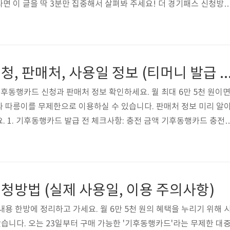
면 이 글을 딱 3분만 집중해서 살펴봐 주세요! 더 경기패스 신청방
 하나로 해결하세요. 더경기패스 신청을 위해 필요한 건 바로 신청 링
 K패스의 차이점에 대해 명확히 알고 있으신 분이라면 확인 없이 
신청하시면 됩 es.radiantstarlight.com K패스와 더불어 5월
신청방법은 카드입니다. 카드사를 통해 전용 카드를 발급받아 대중교통
기후동행카드 신청, 판매처, 사용일 정보 (티머니 발급 & 편의
구할..
기후동행카드 신청과 판매처 정보 확인하세요. 월 최대 6만 5천 원이
 따릉이를 무제한으로 이용하실 수 있습니다. 판매처 정보 미리 알
. 1. 기후동행카드 발급 전 체크사항: 충전 금액 기후동행카드 충전
따릉이 사용 여부에 따라 충전금액이 다릅니다. 권종 (충전금액) 사
지하철, 버스 사용개시일 포함 30일 65,000원권 지하철, 버스, 따릉
작 : 2024년 1월 23일 화요일 오전 7시부터 ● 사업기간 : 2024
0일 일요일 ● 카드종류 : 모바일카드, 실물카드 ● 이용범위 : 서울지역 
청방법 (실제 사용일, 이용 주의사항)
용 한방에 정리하고 가세요. 월 6만 5천 원의 혜택을 누리기 위해 
니다. 오는 23일부터 구매 가능한 '기후동행카드'라는 무제한 대