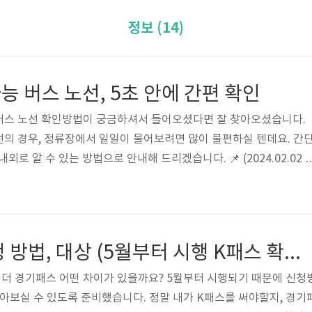
정보 (14)
 버스 노선, 5초 안에 간편 확인
버스 노선 확인방법이 궁금하셔서 들어오셨다면 잘 찾아오셨습니다.
의 경우, 정류장에서 일일이 물어보려면 많이 불편하실 텐데요. 간
내외로 알 수 있는 방법으로 안내해 드리겠습니다. 📌 (2024.02.02 
편하게 확인하세요. 기후동행카드 버스 바로 확인 (feat. 서울시 홈
확인하느라 힘드시죠? 교통정보 시스템이나 경기버스 정보 들어갈 필
간편하게 확인하실 수 있는 방법이 있어서 새롭게 글을 작성하게 되었
ght.com 기후동행카드 가능 버스 노선 확인방법 버스의 경우, "서울 면허"
더 경기패스 신청 방법, 대상 (5월부터 시행 K패스 확장판)
더 경기패스 어떤 차이가 있을까요? 5월부터 시행되기 때문에 신청
알아보실 수 있도록 준비했습니다. 정말 내가 K패스를 써야할지, 경기