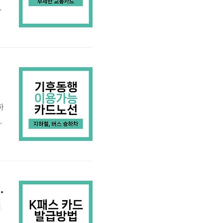
마
방
하
2
선
청
드
통카드 전환 방법 포함)
일